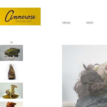
Overslaan en naar de algemene inhoud gaan
nieuw
werk