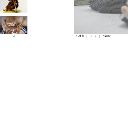
1 of 8
|
<
>
|
pause