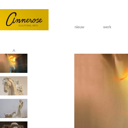
Overslaan en naar de algemene inhoud gaan
nieuw
werk